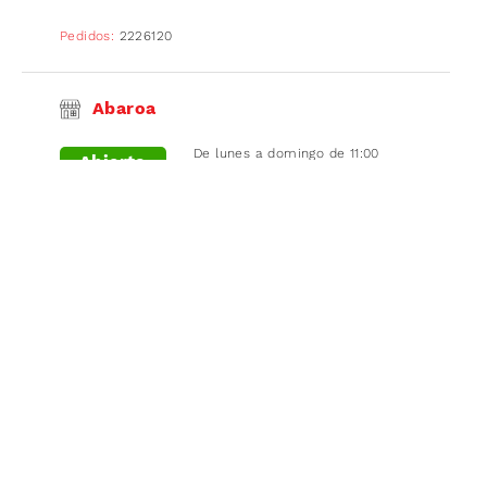
Pedidos:
2226120
Abaroa
De lunes a domingo de 11:00
Abierto
a 21:30
Pedidos:
2442121
Estación
De lunes a domingo de 10:00
Abierto
a 21:30
Pedidos:
2451212