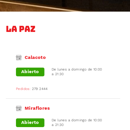
La Paz
Calacoto
De lunes a domingo de 10:00
Abierto
a 21:30
Pedidos:
279 2444
Miraflores
De lunes a domingo de 10:00
Abierto
a 21:30