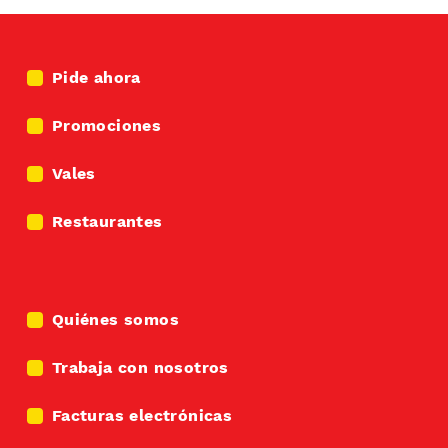
Socabaya
De lunes a domingo de 10:00
Abierto
a 21:30
Pide ahora
Pedidos:
2406262
Promociones
Vales
Restaurantes
Quiénes somos
Trabaja con nosotros
Facturas electrónicas